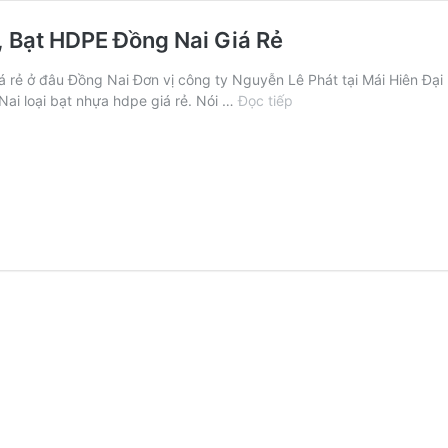
i, Bạt HDPE Đồng Nai Giá Rẻ
giá rẻ ở đâu Đồng Nai Đơn vị công ty Nguyễn Lê Phát tại Mái Hiên Đ
Báo
 Nai loại bạt nhựa hdpe giá rẻ. Nói …
Đọc tiếp
Giá
Bạt
Lót
Hồ
Nuôi
Cá
Tại
Đồng
Nai,
Bạt
HDPE
Đồng
Nai
Giá
Rẻ