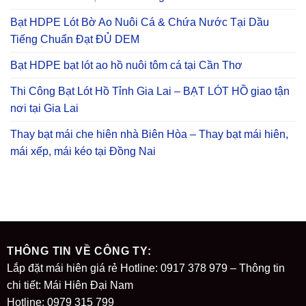
Bạt HDPE Lót Bờ Ao Nuôi Cá & Chứa Nước Tại Dầu
Tiếng Chuẩn Đạt ĐỦ DEM
Bạt HDPE bạt lót ao hồ nuôi tôm cá tại Cần Thơ
Thi Công Bạt Lót Hồ Tỉnh Gia Lai – BẠT LÓT HỒ giao tận
nơi tại Gia Lai
Thay bạt mái che hiên nhà Biên Hòa – Thay bạt mái hiên,
mái xếp, mái kéo tại Đồng Nai
THÔNG TIN VỀ CÔNG TY:
Lắp đặt mái hiên giá rẻ Hotline: 0917 378 979 – Thông tin
chi tiết: Mái Hiên Đại Nam
Hotline: 0979 315 799