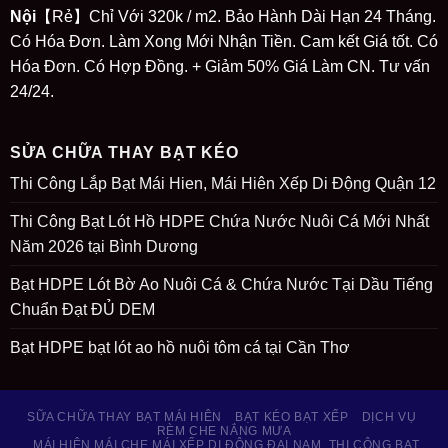
Nội
【Rẻ】Chỉ Với 320k / m2. Bảo Hành Dài Hạn 24 Tháng.
Có Hóa Đơn. Làm Xong Mới Nhận Tiền. Cam kết Giá tốt. Có
Hóa Đơn. Có Hợp Đồng. + Giảm 50% Giá Làm CN. Tư vấn
24/24.
SỬA CHỮA THAY BẠT KÉO
Thi Công Lắp Bạt Mái Hien, Mái Hiên Xếp Di Động Quận 12
Thi Công Bạt Lót Hồ HDPE Chứa Nước Nuôi Cá Mới Nhất
Năm 2026 tại Bình Dương
Bạt HDPE Lót Bờ Ao Nuôi Cá & Chứa Nước Tại Dầu Tiếng
Chuẩn Đạt ĐỦ DEM
Bạt HDPE bạt lót ao hồ nuôi tôm cá tại Cần Thơ
SỮA CHỮA THAY BẠT MÁI HIÊN
BẠT KÉO BẠT XẾP
DỊCH VỤ
RÈM CHE NẮNG MƯA
MÁI HIÊN MÁI CHE MÁI XẾP DI ĐỘNG ĐẠI NAM, THI CÔNG BẠT