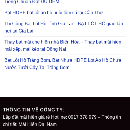
Tiếng Chuẩn Đạt ĐỦ DEM
Bạt HDPE bạt lót ao hồ nuôi tôm cá tại Cần Thơ
Thi Công Bạt Lót Hồ Tỉnh Gia Lai – BẠT LÓT HỒ giao tận
nơi tại Gia Lai
Thay bạt mái che hiên nhà Biên Hòa – Thay bạt mái hiên,
mái xếp, mái kéo tại Đồng Nai
Bạt Lót Hồ Trảng Bom, Bạt Nhựa HDPE Lót Ao Hồ Chứa
Nước Tưới Cây Tại Trảng Bom
THÔNG TIN VỀ CÔNG TY:
Lắp đặt mái hiên giá rẻ Hotline: 0917 378 979 – Thông tin
chi tiết: Mái Hiên Đại Nam