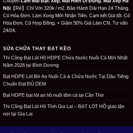
Chuyên
Làm Mái Bạc Xếp, Mái Hiên Di Động. Mái Xếp Hà
Nội
【Rẻ】Chỉ Với 320k / m2. Bảo Hành Dài Hạn 24 Tháng.
Có Hóa Đơn. Làm Xong Mới Nhận Tiền. Cam kết Giá tốt. Có
Hóa Đơn. Có Hợp Đồng. + Giảm 50% Giá Làm CN. Tư vấn
24/24.
SỬA CHỮA THAY BẠT KÉO
Thi Công Bạt Lót Hồ HDPE Chứa Nước Nuôi Cá Mới Nhất
Năm 2026 tại Bình Dương
Bạt HDPE Lót Bờ Ao Nuôi Cá & Chứa Nước Tại Dầu Tiếng
Chuẩn Đạt ĐỦ DEM
Bạt HDPE bạt lót ao hồ nuôi tôm cá tại Cần Thơ
Thi Công Bạt Lót Hồ Tỉnh Gia Lai – BẠT LÓT HỒ giao tận
nơi tại Gia Lai