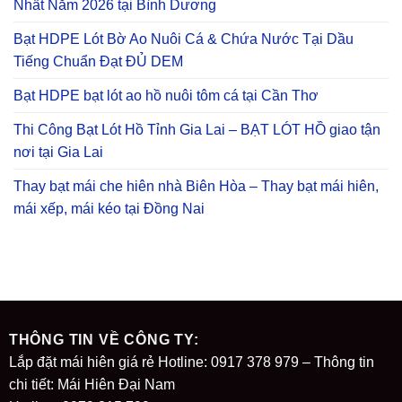
Nhất Năm 2026 tại Bình Dương
Bạt HDPE Lót Bờ Ao Nuôi Cá & Chứa Nước Tại Dầu
Tiếng Chuẩn Đạt ĐỦ DEM
Bạt HDPE bạt lót ao hồ nuôi tôm cá tại Cần Thơ
Thi Công Bạt Lót Hồ Tỉnh Gia Lai – BẠT LÓT HỒ giao tận
nơi tại Gia Lai
Thay bạt mái che hiên nhà Biên Hòa – Thay bạt mái hiên,
mái xếp, mái kéo tại Đồng Nai
THÔNG TIN VỀ CÔNG TY:
Lắp đặt mái hiên giá rẻ Hotline: 0917 378 979 – Thông tin
chi tiết: Mái Hiên Đại Nam