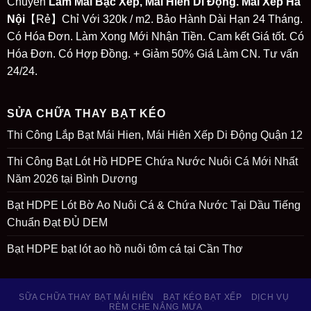
Chuyên
Làm Mái Bạc Xếp, Mái Hiên Di Động. Mái Xếp Hà
Nội
【Rẻ】Chỉ Với 320k / m2. Bảo Hành Dài Hạn 24 Tháng.
Có Hóa Đơn. Làm Xong Mới Nhận Tiền. Cam kết Giá tốt. Có
Hóa Đơn. Có Hợp Đồng. + Giảm 50% Giá Làm CN. Tư vấn
24/24.
SỬA CHỮA THAY BẠT KÉO
Thi Công Lắp Bạt Mái Hien, Mái Hiên Xếp Di Động Quận 12
Thi Công Bạt Lót Hồ HDPE Chứa Nước Nuôi Cá Mới Nhất
Năm 2026 tại Bình Dương
Bạt HDPE Lót Bờ Ao Nuôi Cá & Chứa Nước Tại Dầu Tiếng
Chuẩn Đạt ĐỦ DEM
Bạt HDPE bạt lót ao hồ nuôi tôm cá tại Cần Thơ
SỮA CHỮA THAY BẠT MÁI HIÊN
BẠT KÉO BẠT XẾP
DỊCH VỤ
RÈM CHE NẮNG MƯA