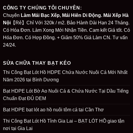
CÔNG TY CHÚNG TÔI CHUYÊN:
Chuyên
Làm Mái Bạc Xếp, Mái Hiên Di Động. Mái Xếp Hà
Nội
【Rẻ】Chỉ Với 320k / m2. Bảo Hành Dài Hạn 24 Tháng.
Có Hóa Đơn. Làm Xong Mới Nhận Tiền. Cam kết Giá tốt. Có
Hóa Đơn. Có Hợp Đồng. + Giảm 50% Giá Làm CN. Tư vấn
24/24.
SỬA CHỮA THAY BẠT KÉO
Thi Công Bạt Lót Hồ HDPE Chứa Nước Nuôi Cá Mới Nhất
Năm 2026 tại Bình Dương
Bạt HDPE Lót Bờ Ao Nuôi Cá & Chứa Nước Tại Dầu Tiếng
Chuẩn Đạt ĐỦ DEM
Bạt HDPE bạt lót ao hồ nuôi tôm cá tại Cần Thơ
Thi Công Bạt Lót Hồ Tỉnh Gia Lai – BẠT LÓT HỒ giao tận
nơi tại Gia Lai