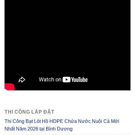
THI CÔNG LẮP ĐẶT
Thi Công Bạt Lót Hồ HDPE Chứa Nước Nuôi Cá Mới
Nhất Năm 2026 tại Bình Dương