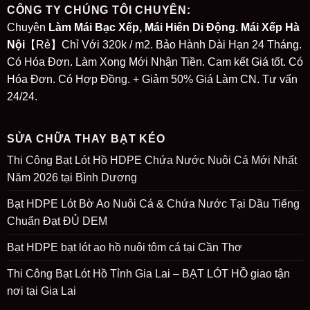
CÔNG TY CHÚNG TÔI CHUYÊN:
Chuyên
Làm Mái Bạc Xếp, Mái Hiên Di Động. Mái Xếp Hà
Nội
【Rẻ】Chỉ Với 320k / m2. Bảo Hành Dài Hạn 24 Tháng.
Có Hóa Đơn. Làm Xong Mới Nhận Tiền. Cam kết Giá tốt. Có
Hóa Đơn. Có Hợp Đồng. + Giảm 50% Giá Làm CN. Tư vấn
24/24.
SỬA CHỮA THAY BẠT KÉO
Thi Công Bạt Lót Hồ HDPE Chứa Nước Nuôi Cá Mới Nhất
Năm 2026 tại Bình Dương
Bạt HDPE Lót Bờ Ao Nuôi Cá & Chứa Nước Tại Dầu Tiếng
Chuẩn Đạt ĐỦ DEM
Bạt HDPE bạt lót ao hồ nuôi tôm cá tại Cần Thơ
Thi Công Bạt Lót Hồ Tỉnh Gia Lai – BẠT LÓT HỒ giao tận
nơi tại Gia Lai