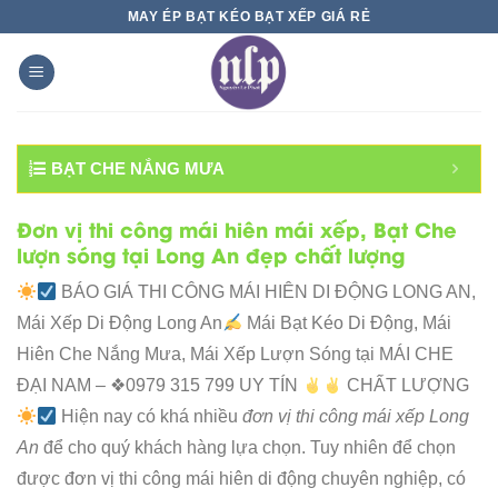
Skip
MAY ÉP BẠT KÉO BẠT XẾP GIÁ RẺ
to
content
BẠT CHE NẮNG MƯA
Đơn vị thi công mái hiên mái xếp, Bạt Che
lượn sóng tại Long An đẹp chất lượng
BÁO GIÁ THI CÔNG MÁI HIÊN DI ĐỘNG LONG AN,
Mái Xếp Di Động Long An
Mái Bạt Kéo Di Động, Mái
Hiên Che Nắng Mưa, Mái Xếp Lượn Sóng tại MÁI CHE
ĐẠI NAM – ❖0979 315 799 UY TÍN
CHẤT LƯỢNG
Hiện nay có khá nhiều
đơn vị thi công mái xếp Long
An
để cho quý khách hàng lựa chọn. Tuy nhiên để chọn
được đơn vị thi công mái hiên di động chuyên nghiệp, có