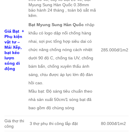
Myung Sung Hàn Quốc 0.38mm
bảo hành 24 tháng , toàn bộ sắt mã
kẽm.
Bạt Myung Sung Hàn Quốc
nhập
Giá Bạt +
khẩu có logo dập nổi chống hàng
Phụ kiện
nhai, sợi pvc tổng hợp siêu dai có
vật tư –
Mái Xếp,
chức năng chống nóng cách nhiệt
285.000đ/1m2
bạt kéo
dưới 90 độ C, chống tia UV, chống
lượn
sóng di
bám bẩn, chống xuyên thấu ánh
động
sáng, chịu được áp lực lớn độ đàn
hồi cao.
Mầu bạt: Độ sáng tiêu chuẩn theo
nhà sản xuất 50cm/1 sóng bạt đã
bao gồm độ chùng sóng
Giá thợ thi
3 thợ phụ thi công lắp đặt
80.000đ/1m2
công