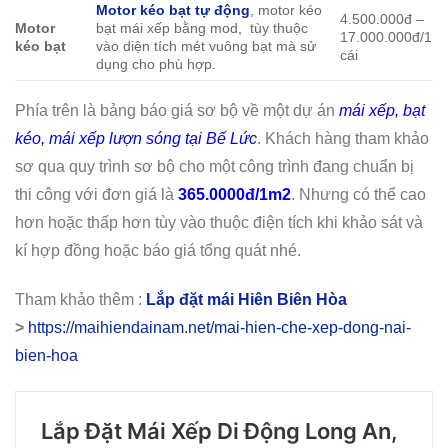
Motor kéo bạt tự động
, motor kéo
4.500.000đ –
Motor
bạt mái xếp bằng mod, tùy thuộc
17.000.000đ/1
kéo bạt
vào diện tích mét vuông bạt mà sử
cái
dụng cho phù hợp.
Phía trên là bảng báo giá sơ bộ về một dự án
mái xếp, bạt
kéo, mái xếp lượn sóng tại Bế Lức
. Khách hàng tham khảo
sơ qua quy trình sơ bộ cho một công trình đang chuẩn bị
thi công với đơn giá là
365.0000đ/1m2
. Nhưng có thể cao
hơn hoặc thấp hơn tùy vào thuộc điện tích khi khảo sát và
kí hợp đồng hoặc báo giá tổng quát nhé.
Tham khảo thêm :
Lắp đặt mái Hiên Biên Hòa
>
https://maihiendainam.net/mai-hien-che-xep-dong-nai-
bien-hoa