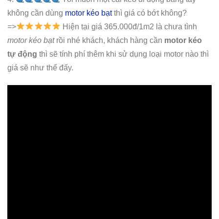
không cần dùng
motor kéo bạt
thì giá có bớt không?
=>
Hiện tại giá 365.000đ/1m2 là chưa tình
motor kéo bạt
rồi nhé khách, khách hàng cần
motor kéo
tự động
thì sẽ tính phí thêm khi sử dụng loại motor nào thì
giá sẽ như thế đấy.