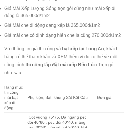
Giá Mái Xếp Lượng Sóng trọn gói cũng như mái xếp di
động là 365.000đ/1m2
Giá Mái che di động dạng xếp là 365.000đ/1m2
Giá mái che cố định dạng hiên che là cũng 270.000đ/1m2
Với thông tin giá thi công và
bạt xếp tại Long An
, khách
hàng có thể tham khảo và XEM thêm ví dụ cụ thể về một
công trình
thi công lắp đặt mái xếp Bến Lức
Trọn gói
như sau:
Hạng mục
thi công
mái bạt
Phụ kiện, Bạt, khung Sắt Kết Cấu
Đơn giá
xếp di
động
Cột vuông 75*75, Đà ngang péc
đôi 40*80 , péc đôi 40*40, máng
treo 30*40, cây xỏ bạt 20*40, Bạt