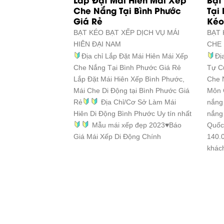
Che Nắng Tại Bình Phước
Tại
Giá Rẻ
Kéo
BẠT KÉO BẠT XẾP DỊCH VỤ
MÁI
BẠT 
HIÊN ĐẠI NAM
CHE
Địa chỉ Lắp Đặt Mái Hiên Mái Xếp
Đị
Che Nắng Tại Bình Phước Giá Rẻ
Tự C
Lắp Đặt Mái Hiên Xếp Bình Phước,
Che 
Mái Che Di Động tại Bình Phước Giá
Môn 
Rẻ
Địa Chỉ/Cơ Sở Làm Mái
nắng 
Hiên Di Động Bình Phước Uy tín nhất
nắng
Mẫu mái xếp đẹp 2023
♥
Báo
Quốc 
Giá Mái Xếp Di Động Chính
140.
khác