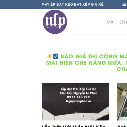
Skip
MAY ÉP BẠT KÉO BẠT XẾP GIÁ RẺ
to
content
MÁI HIÊN
BÁO GIÁ THI CÔNG MÁI
MÁI HIÊN CHE NẮNG MƯA, M
CH
Lắp Đặt Mái Hiên Mái Xếp
Bạt