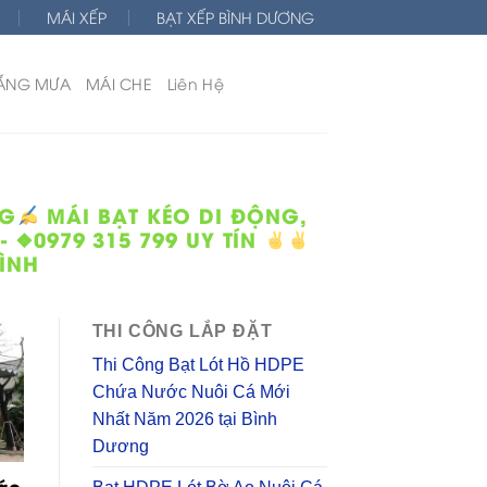
MÁI XẾP
BẠT XẾP BÌNH DƯƠNG
ẮNG MƯA
MÁI CHE
Liên Hệ
NG
MÁI BẠT KÉO DI ĐỘNG,
 ❖0979 315 799 UY TÍN
ÌNH
THI CÔNG LẮP ĐẶT
Thi Công Bạt Lót Hồ HDPE
Chứa Nước Nuôi Cá Mới
Nhất Năm 2026 tại Bình
Dương
Báo