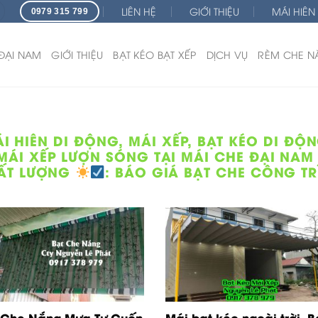
LIÊN HỆ
GIỚI THIỆU
MÁI HIÊN
0979 315 799
 ĐẠI NAM
GIỚI THIỆU
BẠT KÉO BẠT XẾP
DỊCH VỤ
RÈM CHE N
 HIÊN DI ĐỘNG, MÁI XẾP, BẠT KÉO DI ĐỘ
ÁI XẾP LƯỢN SÓNG TẠI MÁI CHE ĐẠI NAM -
ẤT LƯỢNG
:
BÁO GIÁ BẠT CHE CÔNG TR
 Che Nắng Mưa Tự Cuốn
Mái bạt kéo ngoài trời, 