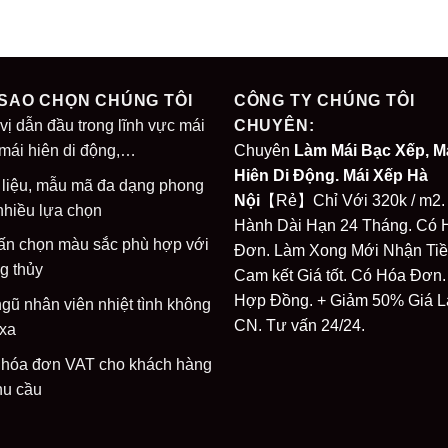
 SAO CHỌN CHÚNG TÔI
CÔNG TY CHÚNG TÔI
vị dẫn đầu trong lĩnh vực mái
CHUYÊN:
 mái hiên di động,…
Chuyên
Làm Mái Bạc Xếp, M
Hiên Di Động. Mái Xếp Hà
 liệu, mẫu mã đa dạng phong
Nội
【Rẻ】Chỉ Với 320k / m2.
nhiều lựa chọn
Hành Dài Hạn 24 Tháng. Có 
ấn chọn màu sắc phù hợp với
Đơn. Làm Xong Mới Nhận Tiề
g thủy
Cam kết Giá tốt. Có Hóa Đơn.
Hợp Đồng. + Giảm 50% Giá 
ngũ nhân viên nhiệt tình không
CN. Tư vấn 24/24.
 xa
 hóa đơn VAT cho khách hàng
hu cầu