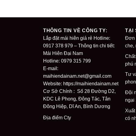
THÔNG TIN VỀ CÔNG TY:
TẠI
Lắp đặt mái hiên giá rẻ Hotline:
Đơn 
0917 378 979 – Thông tin chi tiết:
che,
Mái Hiên Đại Nam
Chất
Hotline: 0979 315 799
phú 
E-mail:
Tư v
maihiendainam.net@gmail.com
phon
Website:
https://maihiendainam.net
Cơ Sở Chính : Số 28 Đường D2,
Đội 
KDC Lê Phong, Đông Tác, Tân
ngại
Đông Hiệp, Dĩ An, Bình Dương
Xuất
Địa điểm Cty
có n