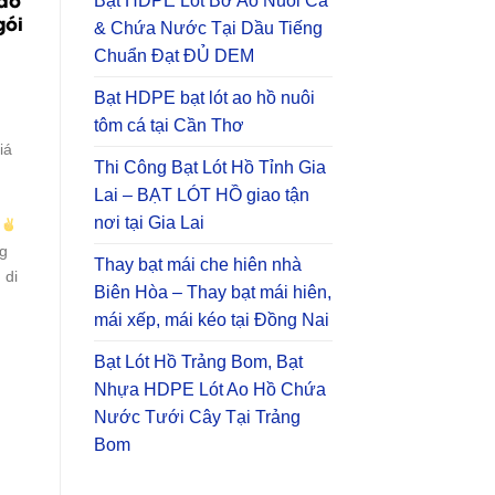
Bạt HDPE Lót Bờ Ao Nuôi Cá
gói
& Chứa Nước Tại Dầu Tiếng
Chuẩn Đạt ĐỦ DEM
Bạt HDPE bạt lót ao hồ nuôi
tôm cá tại Cần Thơ
iá
Thi Công Bạt Lót Hồ Tỉnh Gia
Lai – BẠT LÓT HỒ giao tận
nơi tại Gia Lai
ng
Thay bạt mái che hiên nhà
 di
Biên Hòa – Thay bạt mái hiên,
mái xếp, mái kéo tại Đồng Nai
Bạt Lót Hồ Trảng Bom, Bạt
Nhựa HDPE Lót Ao Hồ Chứa
Nước Tưới Cây Tại Trảng
Bom