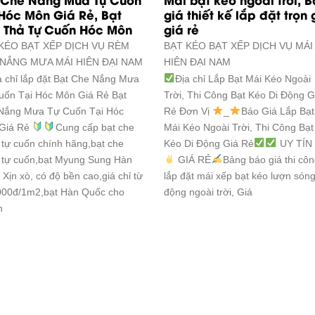
 Hóc Môn Giá Rẻ, Bạt
giá thiết kế lắp đặt trọn 
 Thả Tự Cuốn Hóc Môn
giá rẻ
KÉO BẠT XẾP DỊCH VỤ RÈM
BẠT KÉO BẠT XẾP DỊCH VỤ
MÁI
 NẮNG MƯA
MÁI HIÊN ĐẠI NAM
HIÊN ĐẠI NAM
a chỉ lắp đặt Bạt Che Nắng Mưa
Địa chỉ Lắp Bạt Mái Kéo Ngoài
uốn Tại Hóc Môn Giá Rẻ Bạt
Trời, Thi Công Bạt Kéo Di Động G
Nắng Mưa Tự Cuốn Tại Hóc
Rẻ Đơn Vị
_
Báo Giá Lắp Bạt
Giá Rẻ
Cung cấp bạt che
Mái Kéo Ngoài Trời, Thi Công Bạt
tự cuốn chính hãng,bạt che
Kéo Di Động Giá Rẻ
UY TÍN
 tự cuốn,bạt Myung Sung Hàn
GIÁ RẺ
Bảng báo giá thi cô
Xịn xò, có độ bền cao,giá chỉ từ
lắp đặt mái xếp bạt kéo lượn sóng
000đ/1m2,bạt Hàn Quốc cho
động ngoài trời, Giá
h