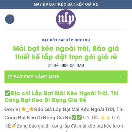
Skip
MAY ÉP BẠT KÉO BẠT XẾP GIÁ RẺ
to
content
BẠT KÉO BẠT XẾP
,
DỊCH VỤ
Mái bạt kéo ngoài trời, Báo giá
thiết kế lắp đặt trọn gói giá rẻ
BY
MÁI HIÊN ĐẠI NAM
BẠT CHE NẮNG MƯA
Địa chỉ Lắp Bạt Mái Kéo Ngoài Trời, Thi
Công Bạt Kéo Di Động Giá Rẻ
Đơn Vị
_
Báo Giá Lắp Bạt Mái Kéo Ngoài Trời, Thi
Công Bạt Kéo Di Động Giá Rẻ
UY TÍN
GIÁ
RẺ
Bảng báo giá thi công lắp đặt mái xếp bạt kéo lượn