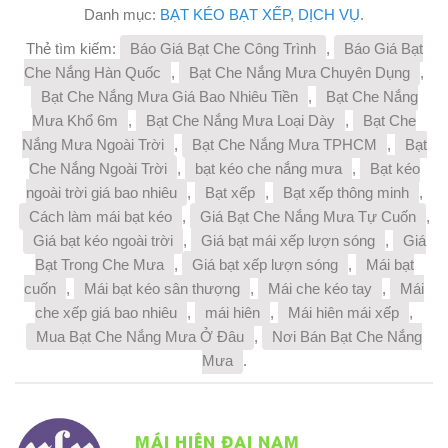
Danh mục:
BẠT KÉO BẠT XẾP
,
DỊCH VỤ
.
Thẻ tìm kiếm:
Báo Giá Bạt Che Công Trình
,
Báo Giá Bạt
Che Nắng Hàn Quốc
,
Bạt Che Nắng Mưa Chuyên Dụng
,
Bạt Che Nắng Mưa Giá Bao Nhiêu Tiền
,
Bạt Che Nắng
Mưa Khổ 6m
,
Bạt Che Nắng Mưa Loại Dày
,
Bạt Che
Nắng Mưa Ngoài Trời
,
Bạt Che Nắng Mưa TPHCM
,
Bạt
Che Nắng Ngoài Trời
,
bạt kéo che nắng mưa
,
Bạt kéo
ngoài trời giá bao nhiêu
,
Bạt xếp
,
Bạt xếp thông minh
,
Cách làm mái bạt kéo
,
Giá Bạt Che Nắng Mưa Tự Cuốn
,
Giá bạt kéo ngoài trời
,
Giá bạt mái xếp lượn sóng
,
Giá
Bạt Trong Che Mưa
,
Giá bạt xếp lượn sóng
,
Mái bạt
cuốn
,
Mái bạt kéo sân thượng
,
Mái che kéo tay
,
Mái
che xếp giá bao nhiêu
,
mái hiên
,
Mái hiên mái xếp
,
Mua Bạt Che Nắng Mưa Ở Đâu
,
Nơi Bán Bạt Che Nắng
Mưa
.
MÁI HIÊN ĐẠI NAM