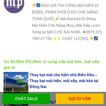
BÁO GIÁ THI CÔNG MÁI HIÊN DI
ĐỘNG, PHÂN PHỐI Ô DÙ CHE NẮNG
TOÀN QUỐC
Mái Bạt Kéo Di Động,
Mái Hiên Che Nắng Mưa, Mái Xếp Lượn
Sóng tại MÁI CHE ĐẠI NAM - ❖0979 315
799 UY TÍN
CHẤT LƯỢNG
Cơ Sở/Địa Chỉ/Đơn vị cung cấp bạt kéo, bạt xếp
giá rẻ
Thay bạt mái che hiên nhà Biên Hòa –
Thay bạt mái hiên, mái xếp, mái kéo tại
Đồng Nai
CHÁT ZALO
GỌI TƯ VẤN
Dù Che Nắng Ngoài Trời Quận Huyện tại