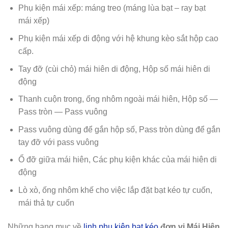
Phụ kiện mái xếp: máng treo (máng lùa bạt – ray bạt
mái xếp)
Phụ kiện mái xếp di động với hệ khung kèo sắt hộp cao
cấp.
Tay đỡ (cùi chỏ) mái hiên di động, Hộp số mái hiên di
động
Thanh cuộn trong, ống nhôm ngoài mái hiên, Hộp số —
Pass tròn — Pass vuông
Pass vuông dùng để gắn hộp số, Pass tròn dùng để gắn
tay đỡ với pass vuông
Ổ đỡ giữa mái hiên, Các phụ kiện khác của mái hiên di
động
Lò xò, ống nhôm khế cho việc lắp đặt bạt kéo tự cuốn,
mái thả tự cuốn
Những hạng mục về
linh phụ kiện bạt kéo
đơn vị Mái Hiên