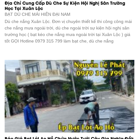
Địa Chỉ Cung Cấp Dù Che Sự Kiện Hội Nghị Sân Trường
Học Tại Xuân Lộc
BẠT DÙ CHE
MÁI HIÊN ĐẠI NAM
Dù che nắng Xuân Lộc. Đơn vị chuyên thiết kế thi công công mái
che nắng mưa ngoài trời, dù che ngoài trời sự kiện hội nghị sân
trường học ( bạt kéo che nắng mưa ngoài trời tại Xuân Lộc ) giá
tốt GỌI Hotline 0979 315 799 làm bạt che, dù che nắng
Báo Giá Bạt Lót Ao Hồ Chứa Nước Tưới Cây Gia Nghĩa-Đắk