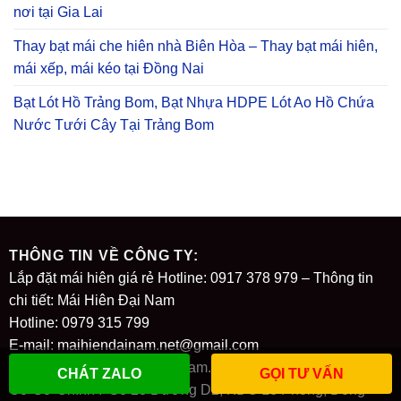
nơi tại Gia Lai
Thay bạt mái che hiên nhà Biên Hòa – Thay bạt mái hiên,
mái xếp, mái kéo tại Đồng Nai
Bạt Lót Hồ Trảng Bom, Bạt Nhựa HDPE Lót Ao Hồ Chứa
Nước Tưới Cây Tại Trảng Bom
THÔNG TIN VỀ CÔNG TY:
Lắp đặt mái hiên giá rẻ Hotline: 0917 378 979 – Thông tin
chi tiết: Mái Hiên Đại Nam
Hotline: 0979 315 799
E-mail: maihiendainam.net@gmail.com
Website:
https://maihiendainam.net
CHÁT ZALO
GỌI TƯ VẤN
Cơ Sở Chính : Số 28 Đường D2, KDC Lê Phong, Đông