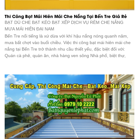
Thi Công Bạt Mái Hiên Mái Che Nắng Tại Bến Tre Giá Rẻ
BẠT DÙ CHE BẠT KÉO BẠT XẾP DỊCH VỤ RÈM CHE NẮNG
MƯA
MÁI HIÊN ĐẠI NAM
Bến Tre nổi tiếng là xứ dừa với khí hậu nắng nóng quanh năm,
mưa bất chợt vào buổi chiều. Việc thi công bạt mái hiên mái che
nắng tại Bến Tre trở thành nhu cầu thiết yếu, đặc biệt đối với:
Quán cà phê, quán ăn, nhà hàng ven sông Nhà phố, biệt thự,