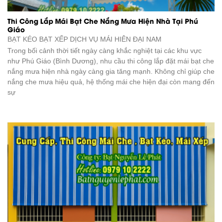
Thi Công Lắp Mái Bạt Che Nắng Mưa Hiện Nhà Tại Phú
Giáo
BẠT KÉO BẠT XẾP DỊCH VỤ
MÁI HIÊN ĐẠI NAM
Trong bối cảnh thời tiết ngày càng khắc nghiệt tại các khu vực
như Phú Giáo (Bình Dương), nhu cầu thi công lắp đặt mái bạt che
nắng mưa hiện nhà ngày càng gia tăng mạnh. Không chỉ giúp che
nắng che mưa hiệu quả, hệ thống mái che hiện đại còn mang đến
sự