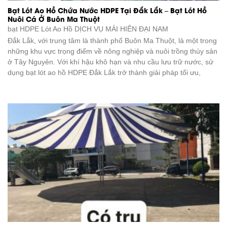
Bạt Lót Ao Hồ Chứa Nước HDPE Tại Đắk Lắk – Bạt Lót Hồ
Nuôi Cá Ở Buôn Ma Thuột
bạt HDPE Lót Ao Hồ DỊCH VỤ
MÁI HIÊN ĐẠI NAM
Đắk Lắk, với trung tâm là thành phố Buôn Ma Thuột, là một trong
những khu vực trọng điểm về nông nghiệp và nuôi trồng thủy sản
ở Tây Nguyên. Với khí hậu khô hạn và nhu cầu lưu trữ nước, sử
dụng bạt lót ao hồ HDPE Đắk Lắk trở thành giải pháp tối ưu,