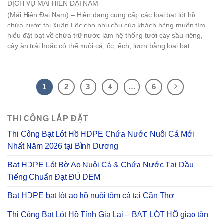
DỊCH VỤ
MÁI HIÊN ĐẠI NAM
(Mái Hiên Đại Nam) – Hiện đang cung cấp các loại bạt lót hồ
chứa nước tại Xuân Lộc cho nhu cầu của khách hàng muốn tìm
hiểu đặt bạt về chứa trữ nước làm hệ thống tưới cây sầu riêng,
cây ăn trái hoặc có thể nuôi cá, ốc, ếch, lượn bằng loại bạt
1
2
3
4
…
6
THI CÔNG LẮP ĐẶT
Thi Công Bạt Lót Hồ HDPE Chứa Nước Nuôi Cá Mới
Nhất Năm 2026 tại Bình Dương
Bạt HDPE Lót Bờ Ao Nuôi Cá & Chứa Nước Tại Dầu
Tiếng Chuẩn Đạt ĐỦ DEM
Bạt HDPE bạt lót ao hồ nuôi tôm cá tại Cần Thơ
Thi Công Bạt Lót Hồ Tỉnh Gia Lai – BẠT LÓT HỒ giao tận