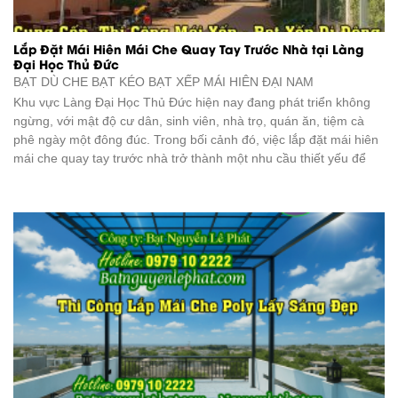
Lắp Đặt Mái Hiên Mái Che Quay Tay Trước Nhà tại Làng
Đại Học Thủ Đức
BẠT DÙ CHE BẠT KÉO BẠT XẾP
MÁI HIÊN ĐẠI NAM
Khu vực Làng Đại Học Thủ Đức hiện nay đang phát triển không
ngừng, với mật độ cư dân, sinh viên, nhà trọ, quán ăn, tiệm cà
phê ngày một đông đúc. Trong bối cảnh đó, việc lắp đặt mái hiên
mái che quay tay trước nhà trở thành một nhu cầu thiết yếu để