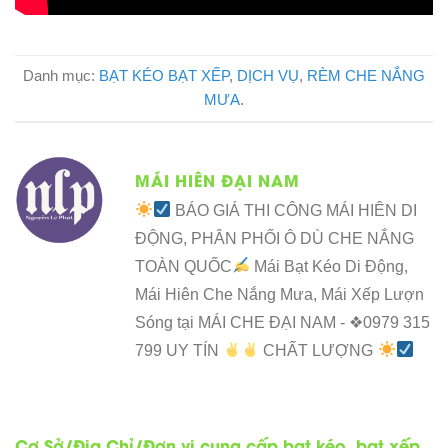
Danh mục:
BẠT KÉO BẠT XẾP
,
DỊCH VỤ
,
RÈM CHE NẮNG
MƯA
.
MÁI HIÊN ĐẠI NAM
BÁO GIÁ THI CÔNG MÁI HIÊN DI
ĐỘNG, PHÂN PHỐI Ô DÙ CHE NẮNG
TOÀN QUỐC
Mái Bạt Kéo Di Động,
Mái Hiên Che Nắng Mưa, Mái Xếp Lượn
Sóng tại MÁI CHE ĐẠI NAM - ❖0979 315
799 UY TÍN
CHẤT LƯỢNG
Cơ Sở/Địa Chỉ/Đơn vị cung cấp bạt kéo, bạt xếp