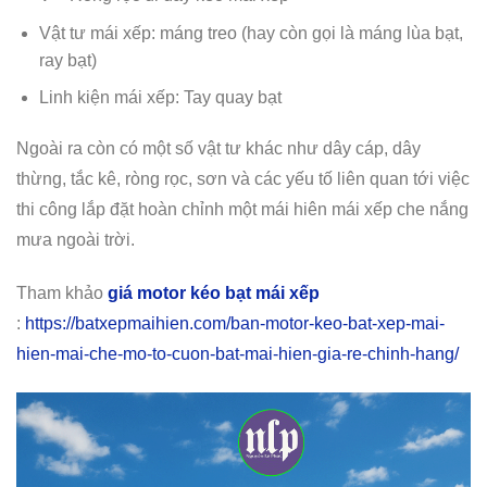
Vật tư mái xếp: máng treo (hay còn gọi là máng lùa bạt,
ray bạt)
Linh kiện mái xếp: Tay quay bạt
Ngoài ra còn có một số vật tư khác như dây cáp, dây
thừng, tắc kê, ròng rọc, sơn và các yếu tố liên quan tới việc
thi công lắp đặt hoàn chỉnh một mái hiên mái xếp che nắng
mưa ngoài trời.
Tham khảo
giá motor kéo bạt mái xếp
:
https://batxepmaihien.com/ban-motor-keo-bat-xep-mai-
hien-mai-che-mo-to-cuon-bat-mai-hien-gia-re-chinh-hang/