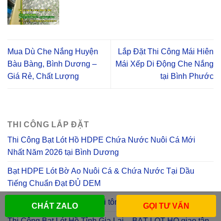
Mua Dù Che Nắng Huyện
Lắp Đặt Thi Công Mái Hiên
Bàu Bàng, Bình Dương –
Mái Xếp Di Động Che Nắng
Giá Rẻ, Chất Lượng
tại Bình Phước
THI CÔNG LẮP ĐẶT
Thi Công Bạt Lót Hồ HDPE Chứa Nước Nuôi Cá Mới
Nhất Năm 2026 tại Bình Dương
Bạt HDPE Lót Bờ Ao Nuôi Cá & Chứa Nước Tại Dầu
Tiếng Chuẩn Đạt ĐỦ DEM
Bạt HDPE bạt lót ao hồ nuôi tôm cá tại Cần Thơ
CHÁT ZALO
GỌI TƯ VẤN
Thi Công Bạt Lót Hồ Tỉnh Gia Lai – BẠT LÓT HỒ giao tận