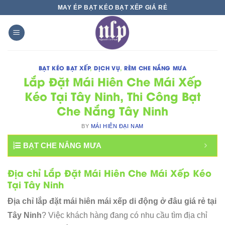
Skip
MAY ÉP BẠT KÉO BẠT XẾP GIÁ RẺ
to
content
BẠT KÉO BẠT XẾP
,
DỊCH VỤ
,
RÈM CHE NẮNG MƯA
Lắp Đặt Mái Hiên Che Mái Xếp
Kéo Tại Tây Ninh, Thi Công Bạt
Che Nắng Tây Ninh
BY
MÁI HIÊN ĐẠI NAM
BẠT CHE NẮNG MƯA
Địa chỉ Lắp Đặt Mái Hiên Che Mái Xếp Kéo
Tại Tây Ninh
Địa chỉ lắp đặt mái hiên mái xếp di động ở đâu giá rẻ tại
Tây Ninh
? Việc khách hàng đang có nhu cầu tìm địa chỉ