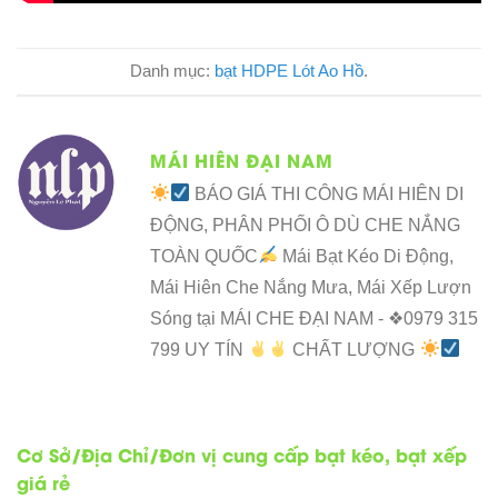
Danh mục:
bạt HDPE Lót Ao Hồ
.
MÁI HIÊN ĐẠI NAM
BÁO GIÁ THI CÔNG MÁI HIÊN DI
ĐỘNG, PHÂN PHỐI Ô DÙ CHE NẮNG
TOÀN QUỐC
Mái Bạt Kéo Di Động,
Mái Hiên Che Nắng Mưa, Mái Xếp Lượn
Sóng tại MÁI CHE ĐẠI NAM - ❖0979 315
799 UY TÍN
CHẤT LƯỢNG
Cơ Sở/Địa Chỉ/Đơn vị cung cấp bạt kéo, bạt xếp
giá rẻ