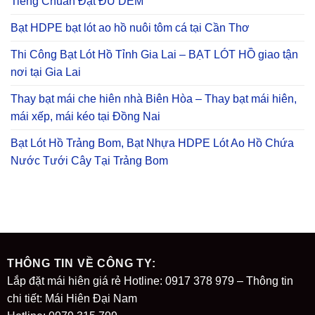
Tiếng Chuẩn Đạt ĐỦ DEM
Bạt HDPE bạt lót ao hồ nuôi tôm cá tại Cần Thơ
Thi Công Bạt Lót Hồ Tỉnh Gia Lai – BẠT LÓT HỒ giao tận
nơi tại Gia Lai
Thay bạt mái che hiên nhà Biên Hòa – Thay bạt mái hiên,
mái xếp, mái kéo tại Đồng Nai
Bạt Lót Hồ Trảng Bom, Bạt Nhựa HDPE Lót Ao Hồ Chứa
Nước Tưới Cây Tại Trảng Bom
THÔNG TIN VỀ CÔNG TY:
Lắp đặt mái hiên giá rẻ Hotline: 0917 378 979 – Thông tin
chi tiết: Mái Hiên Đại Nam