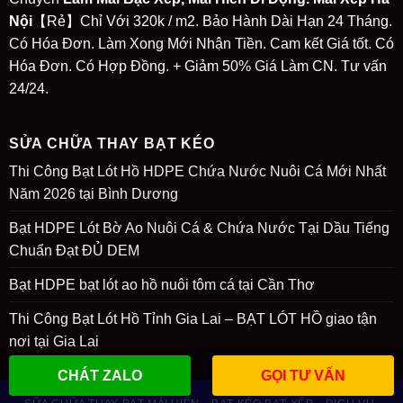
Nội
【Rẻ】Chỉ Với 320k / m2. Bảo Hành Dài Hạn 24 Tháng.
Có Hóa Đơn. Làm Xong Mới Nhận Tiền. Cam kết Giá tốt. Có
Hóa Đơn. Có Hợp Đồng. + Giảm 50% Giá Làm CN. Tư vấn
24/24.
SỬA CHỮA THAY BẠT KÉO
Thi Công Bạt Lót Hồ HDPE Chứa Nước Nuôi Cá Mới Nhất
Năm 2026 tại Bình Dương
Bạt HDPE Lót Bờ Ao Nuôi Cá & Chứa Nước Tại Dầu Tiếng
Chuẩn Đạt ĐỦ DEM
Bạt HDPE bạt lót ao hồ nuôi tôm cá tại Cần Thơ
Thi Công Bạt Lót Hồ Tỉnh Gia Lai – BẠT LÓT HỒ giao tận
nơi tại Gia Lai
CHÁT ZALO
GỌI TƯ VẤN