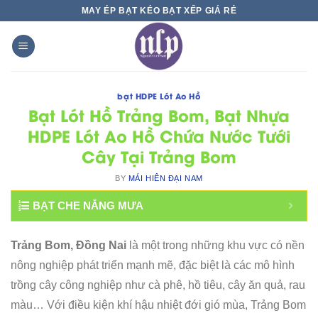
Skip
MAY ÉP BẠT KÉO BẠT XẾP GIÁ RẺ
to
content
bạt HDPE Lót Ao Hồ
Bạt Lót Hồ Trảng Bom, Bạt Nhựa
HDPE Lót Ao Hồ Chứa Nước Tưới
Cây Tại Trảng Bom
BY
MÁI HIÊN ĐẠI NAM
BẠT CHE NẮNG MƯA
Trảng Bom, Đồng Nai
là một trong những khu vực có nền
nông nghiệp phát triển mạnh mẽ, đặc biệt là các mô hình
trồng cây công nghiệp như cà phê, hồ tiêu, cây ăn quả, rau
màu… Với điều kiện khí hậu nhiệt đới gió mùa, Trảng Bom