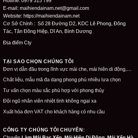
Hotline: 0979 315 799
E-mail: maihiendainam.net@gmail.com
Website:
https://maihiendainam.net
Cơ Sở Chính : Số 28 Đường D2, KDC Lê Phong, Đông
Tác, Tân Đông Hiệp, Dĩ An, Bình Dương
Địa điểm Cty
TẠI SAO CHỌN CHÚNG TÔI
Đơn vị dẫn đầu trong lĩnh vực mái che, mái hiên di động,…
Chất liệu, mẫu mã đa dạng phong phú nhiều lựa chọn
Tư vấn chọn màu sắc phù hợp với phong thủy
Đội ngũ nhân viên nhiệt tình không ngại xa
Xuất hóa đơn VAT cho khách hàng có nhu cầu
CÔNG TY CHÚNG TÔI CHUYÊN:
Chuyên
Làm Mái Bạc Xếp, Mái Hiên Di Động. Mái Xếp Hà