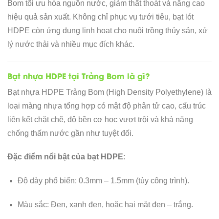
Bom tối ưu hóa nguồn nước, giảm thất thoát và nâng cao
hiệu quả sản xuất. Không chỉ phục vụ tưới tiêu, bạt lót
HDPE còn ứng dụng linh hoạt cho nuôi trồng thủy sản, xử
lý nước thải và nhiều mục đích khác.
Bạt nhựa HDPE tại Trảng Bom là gì?
Bạt nhựa HDPE Trảng Bom (High Density Polyethylene) là
loại màng nhựa tổng hợp có mật độ phân tử cao, cấu trúc
liên kết chặt chẽ, độ bền cơ học vượt trội và khả năng
chống thấm nước gần như tuyệt đối.
Đặc điểm nổi bật của bạt HDPE
:
Độ dày phổ biến: 0.3mm – 1.5mm (tùy công trình).
Màu sắc: Đen, xanh đen, hoặc hai mặt đen – trắng.