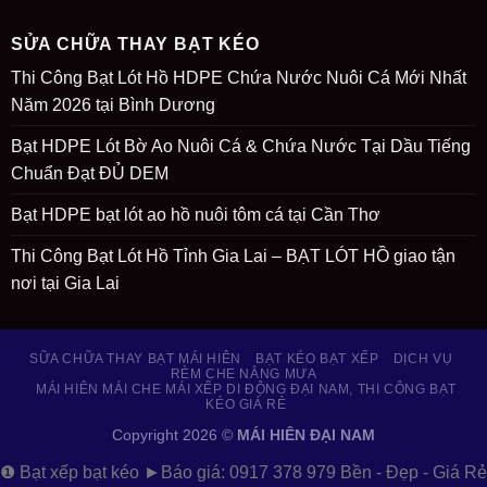
SỬA CHỮA THAY BẠT KÉO
Thi Công Bạt Lót Hồ HDPE Chứa Nước Nuôi Cá Mới Nhất
Năm 2026 tại Bình Dương
Bạt HDPE Lót Bờ Ao Nuôi Cá & Chứa Nước Tại Dầu Tiếng
Chuẩn Đạt ĐỦ DEM
Bạt HDPE bạt lót ao hồ nuôi tôm cá tại Cần Thơ
Thi Công Bạt Lót Hồ Tỉnh Gia Lai – BẠT LÓT HỒ giao tận
nơi tại Gia Lai
SỮA CHỮA THAY BẠT MÁI HIÊN
BẠT KÉO BẠT XẾP
DỊCH VỤ
RÈM CHE NẮNG MƯA
MÁI HIÊN MÁI CHE MÁI XẾP DI ĐỘNG ĐẠI NAM, THI CÔNG BẠT
KÉO GIÁ RẺ
Copyright 2026 ©
MÁI HIÊN ĐẠI NAM
❶ Bạt xếp bạt kéo
►Báo giá: 0917 378 979
Bền - Đẹp - Giá Rẻ