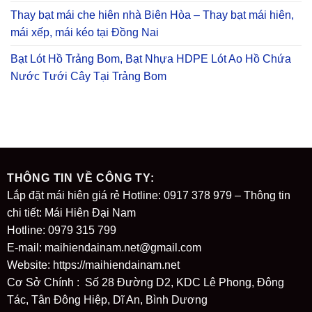
Thay bạt mái che hiên nhà Biên Hòa – Thay bạt mái hiên,
mái xếp, mái kéo tại Đồng Nai
Bạt Lót Hồ Trảng Bom, Bạt Nhựa HDPE Lót Ao Hồ Chứa
Nước Tưới Cây Tại Trảng Bom
THÔNG TIN VỀ CÔNG TY:
Lắp đặt mái hiên giá rẻ Hotline: 0917 378 979 – Thông tin
chi tiết: Mái Hiên Đại Nam
Hotline: 0979 315 799
E-mail: maihiendainam.net@gmail.com
Website:
https://maihiendainam.net
Cơ Sở Chính : Số 28 Đường D2, KDC Lê Phong, Đông
Tác, Tân Đông Hiệp, Dĩ An, Bình Dương