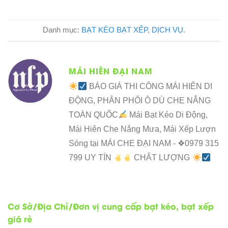
Danh mục:
BẠT KÉO BẠT XẾP
,
DỊCH VỤ
.
MÁI HIÊN ĐẠI NAM
BÁO GIÁ THI CÔNG MÁI HIÊN DI
ĐỘNG, PHÂN PHỐI Ô DÙ CHE NẮNG
TOÀN QUỐC
Mái Bạt Kéo Di Động,
Mái Hiên Che Nắng Mưa, Mái Xếp Lượn
Sóng tại MÁI CHE ĐẠI NAM - ❖0979 315
799 UY TÍN
CHẤT LƯỢNG
Cơ Sở/Địa Chỉ/Đơn vị cung cấp bạt kéo, bạt xếp
giá rẻ