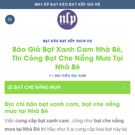
Skip
MAY ÉP BẠT KÉO BẠT XẾP GIÁ RẺ
to
content
BẠT KÉO BẠT XẾP
,
DỊCH VỤ
Báo Giá Bạt Xanh Cam Nhà Bè,
Thi Công Bạt Che Nắng Mưa Tại
Nhà Bè
BY
MÁI HIÊN ĐẠI NAM
BẠT CHE NẮNG MƯA
Địa chỉ bán bạt xanh cam, bạt che nắng
mưa tại Nhà Bè
Việc
cung cấp bạt xanh cam
, cũng như
bạt che nắng
mưa tại Nhà Bè
thì hầu như ít ai cung cấp loại bạt này tại