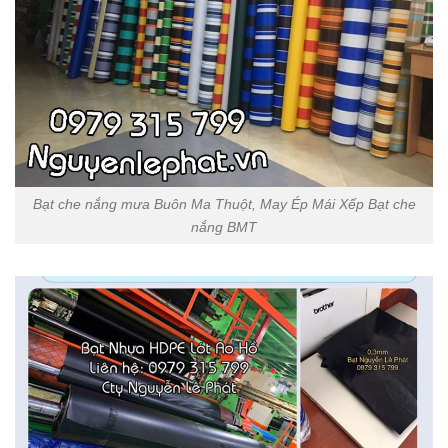
Bạt che nắng mưa Buôn Ma Thuột, May Ép Mái Xếp Bạt che
nắng BMT