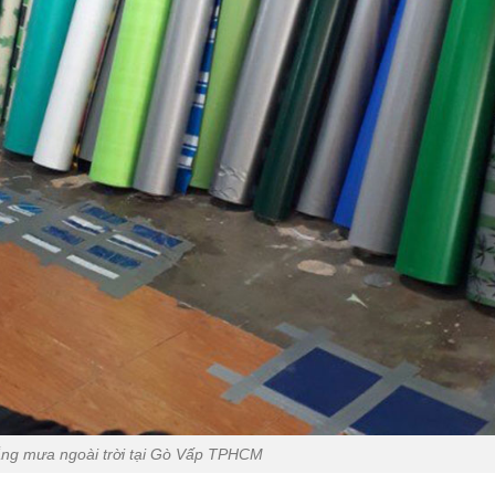
ắng mưa ngoài trời tại Gò Vấp TPHCM