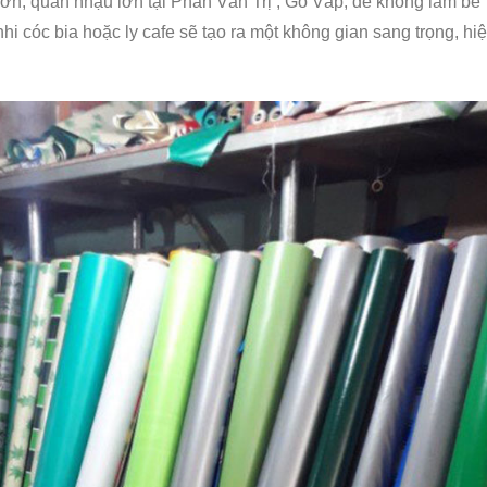
lớn, quán nhậu lớn tại Phan Văn Trị , Gò Vấp, để không làm bẽ
i cóc bia hoặc ly cafe sẽ tạo ra một không gian sang trọng, hi