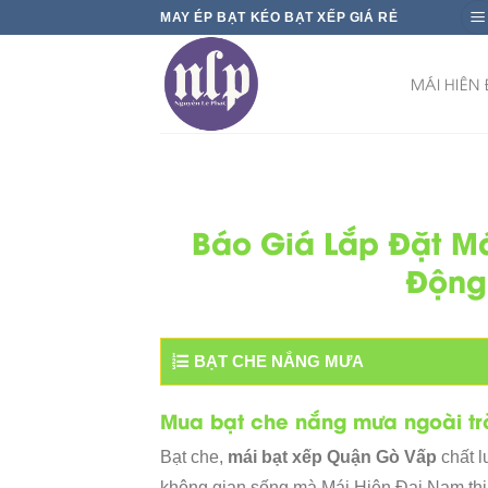
Skip
MAY ÉP BẠT KÉO BẠT XẾP GIÁ RẺ
to
content
MÁI HIÊN
Báo Giá Lắp Đặt M
Động
BẠT CHE NẮNG MƯA
Mua bạt che nắng mưa ngoài trờ
Bạt che,
mái bạt xếp Quận Gò Vấp
chất l
không gian sống mà Mái Hiên Đại Nam thi 