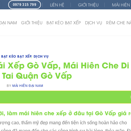
LIÊN HỆ
GIỚI THIỆU
MÁI HIÊN
0979 315 799
 ĐẠI NAM
GIỚI THIỆU
BẠT KÉO BẠT XẾP
DỊCH VỤ
RÈM CHE N
BẠT KÉO BẠT XẾP
,
DỊCH VỤ
ái Xếp Gò Vấp, Mái Hiên Che Di
 Tai Quận Gò Vấp
BY
MÁI HIÊN ĐẠI NAM
i, làm mái hiên che xếp ở đâu tại Gò Vấp giá 
ượng cao, thẩm mỹ đẹp mang đến tiện ích sống hoàn hảo cho
công đã mang đến cho các công trình sự hài lòng, thỏa mãn. Đ