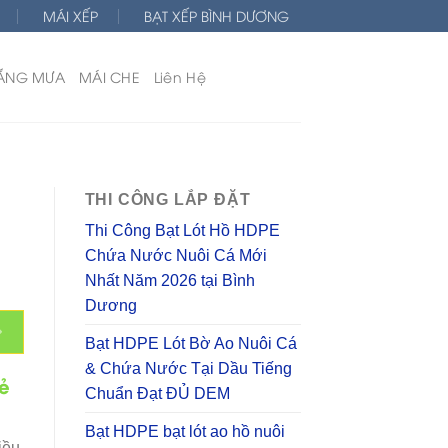
MÁI XẾP
BẠT XẾP BÌNH DƯƠNG
ẮNG MƯA
MÁI CHE
Liên Hệ
THI CÔNG LẮP ĐẶT
Thi Công Bạt Lót Hồ HDPE
Chứa Nước Nuôi Cá Mới
Nhất Năm 2026 tại Bình
Dương
Bạt HDPE Lót Bờ Ao Nuôi Cá
& Chứa Nước Tại Dầu Tiếng
rẻ
Chuẩn Đạt ĐỦ DEM
Bạt HDPE bạt lót ao hồ nuôi
iều