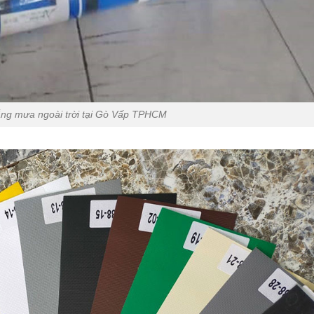
ắng mưa ngoài trời tại Gò Vấp TPHCM