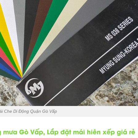
ái Che Di Động Quận Gò Vấp
g mưa Gò Vấp, Lắp đặt mái hiên xếp giá rẻ