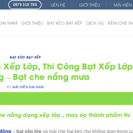
LIÊN HỆ
GIỚI THIỆU
MÁI HIÊN
0979 315 799
 ĐẠI NAM
GIỚI THIỆU
BẠT KÉO BẠT XẾP
DỊCH VỤ
RÈM CHE N
BẠT KÉO BẠT XẾP
 Xếp Lớp, Thi Công Bạt Xếp Lớp
g – Bạt che nắng mưa
BY
MÁI HIÊN ĐẠI NAM
he nắng dạng xếp lớp , may ép thành phẩm thi
 động
–
bạt xếp lớp
và mái che bạt kéo cho không gian trong c