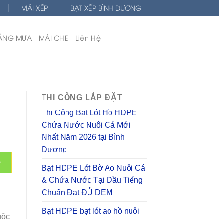
MÁI XẾP
BẠT XẾP BÌNH DƯƠNG
ẮNG MƯA
MÁI CHE
Liên Hệ
THI CÔNG LẮP ĐẶT
Thi Công Bạt Lót Hồ HDPE
Chứa Nước Nuôi Cá Mới
Nhất Năm 2026 tại Bình
Dương
Bạt HDPE Lót Bờ Ao Nuôi Cá
& Chứa Nước Tại Dầu Tiếng
Chuẩn Đạt ĐỦ DEM
Bạt HDPE bạt lót ao hồ nuôi
uộc