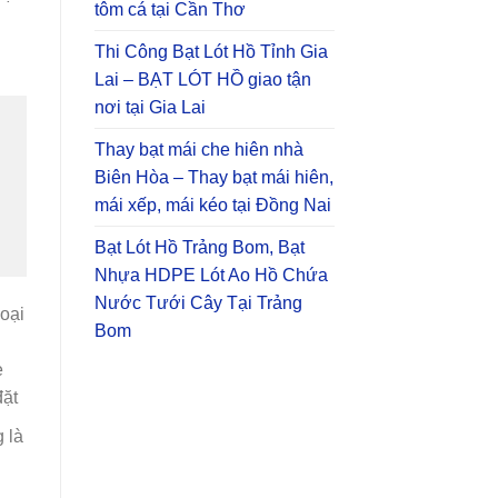
tôm cá tại Cần Thơ
Thi Công Bạt Lót Hồ Tỉnh Gia
Lai – BẠT LÓT HỒ giao tận
nơi tại Gia Lai
Thay bạt mái che hiên nhà
Biên Hòa – Thay bạt mái hiên,
mái xếp, mái kéo tại Đồng Nai
Bạt Lót Hồ Trảng Bom, Bạt
Nhựa HDPE Lót Ao Hồ Chứa
Nước Tưới Cây Tại Trảng
loại
Bom
e
đặt
 là