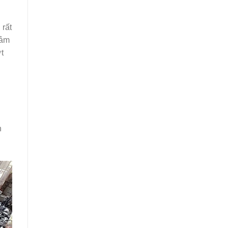
rất
iảm
t
n