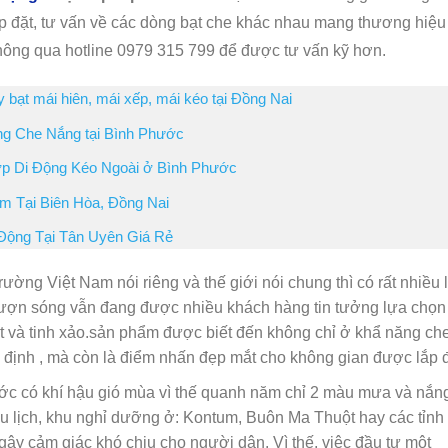
p đặt, tư vấn về các dòng bạt che khác nhau mang thương hiệu
thông qua hotline 0979 315 799 để được tư vấn kỹ hơn.
 bạt mái hiên, mái xếp, mái kéo tại Đồng Nai
ng Che Nắng tại Bình Phước
ớp Di Động Kéo Ngoài ở Bình Phước
m Tại Biên Hòa, Đồng Nai
Động Tại Tân Uyên Giá Rẻ
 trường Việt Nam nói riêng và thế giới nói chung thì có rất nhiều 
 lượn sóng vẫn đang được nhiều khách hàng tin tưởng lựa chọn
ắt và tinh xảo.sản phẩm được biết đến không chỉ ở khẩ năng ch
 định , mà còn là điểm nhấn đẹp mắt cho không gian được lắp 
ước có khí hậu gió mùa vì thế quanh năm chỉ 2 màu mưa và nắng
du lịch, khu nghỉ dưỡng ở: Kontum, Buôn Ma Thuột hay các tỉnh
c gây cảm giác khó chịu cho người dân. Vì thế, việc đầu tư một