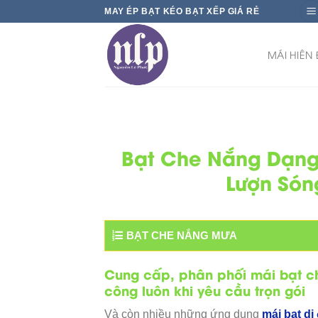
Skip
MAY ÉP BẠT KÉO BẠT XẾP GIÁ RẺ
to
content
MÁI HIÊN
Bạt Che Nắng Dạng
Lượn Són
BẠT CHE NẮNG MƯA
Cung cấp, phân phối mái bạt c
công luôn khi yêu cầu trọn gói
Và còn nhiều những ứng dụng
mái bạt di