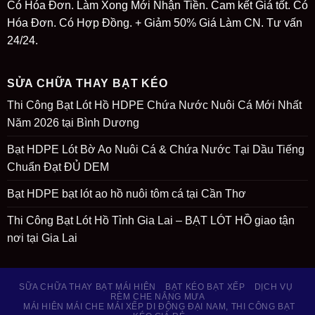
Có Hóa Đơn. Làm Xong Mới Nhận Tiền. Cam kết Giá tốt. Có
Hóa Đơn. Có Hợp Đồng. + Giảm 50% Giá Làm CN. Tư vấn
24/24.
SỬA CHỮA THAY BẠT KÉO
Thi Công Bạt Lót Hồ HDPE Chứa Nước Nuôi Cá Mới Nhất
Năm 2026 tại Bình Dương
Bạt HDPE Lót Bờ Ao Nuôi Cá & Chứa Nước Tại Dầu Tiếng
Chuẩn Đạt ĐỦ DEM
Bạt HDPE bạt lót ao hồ nuôi tôm cá tại Cần Thơ
Thi Công Bạt Lót Hồ Tỉnh Gia Lai – BẠT LÓT HỒ giao tận
nơi tại Gia Lai
SỮA CHỮA THAY BẠT MÁI HIÊN
BẠT KÉO BẠT XẾP
DỊCH VỤ
RÈM CHE NẮNG MƯA
MÁI HIÊN MÁI CHE MÁI XẾP DI ĐỘNG ĐẠI NAM, THI CÔNG BẠT