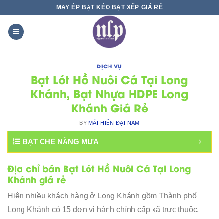
Skip
MAY ÉP BẠT KÉO BẠT XẾP GIÁ RẺ
to
content
DỊCH VỤ
Bạt Lót Hồ Nuôi Cá Tại Long
Khánh, Bạt Nhựa HDPE Long
Khánh Giá Rẻ
BY
MÁI HIÊN ĐẠI NAM
BẠT CHE NẮNG MƯA
Địa chỉ bán Bạt Lót Hồ Nuôi Cá Tại Long
Khánh giá rẻ
Hiện nhiều khách hàng ở Long Khánh gồm Thành phố
Long Khánh có 15 đơn vị hành chính cấp xã trực thuộc,