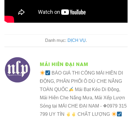
Danh mục:
DỊCH VỤ
.
MÁI HIÊN ĐẠI NAM
BÁO GIÁ THI CÔNG MÁI HIÊN DI
ĐỘNG, PHÂN PHỐI Ô DÙ CHE NẮNG
TOÀN QUỐC
Mái Bạt Kéo Di Động,
Mái Hiên Che Nắng Mưa, Mái Xếp Lượn
Sóng tại MÁI CHE ĐẠI NAM - ❖0979 315
799 UY TÍN
CHẤT LƯỢNG