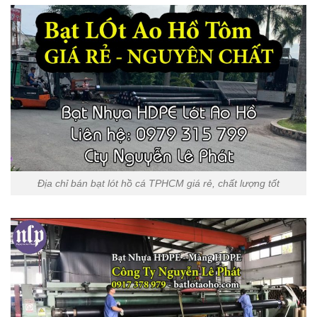
Địa chỉ bán bạt lót hồ cá TPHCM giá rẻ, chất lượng tốt