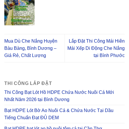
Mua Dù Che Nắng Huyện
Lắp Đặt Thi Công Mái Hiên
Bàu Bàng, Bình Dương –
Mái Xếp Di Động Che Nắng
Giá Rẻ, Chất Lượng
tại Bình Phước
THI CÔNG LẮP ĐẶT
Thi Công Bạt Lót Hồ HDPE Chứa Nước Nuôi Cá Mới
Nhất Năm 2026 tại Bình Dương
Bạt HDPE Lót Bờ Ao Nuôi Cá & Chứa Nước Tại Dầu
Tiếng Chuẩn Đạt ĐỦ DEM
Bạt HDPE bạt lót ao hồ nuôi tôm cá tại Cần Thơ