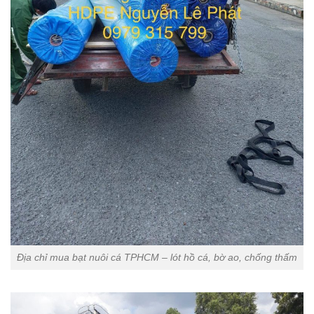
Địa chỉ mua bạt nuôi cá TPHCM – lót hồ cá, bờ ao, chống thấm