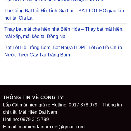
Thi Công Bạt Lót Hồ Tỉnh Gia Lai – BẠT LÓT HỒ giao tận
nơi tại Gia Lai
Thay bạt mái che hiên nhà Biên Hòa – Thay bạt mái hiên,
mái xếp, mái kéo tại Đồng Nai
Bạt Lót Hồ Trảng Bom, Bạt Nhựa HDPE Lót Ao Hồ Chứa
Nước Tưới Cây Tại Trảng Bom
THÔNG TIN VỀ CÔNG TY:
Lắp đặt mái hiên giá rẻ Hotline: 0917 378 979 – Thông tin
chi tiết: Mái Hiên Đại Nam
Hotline: 0979 315 799
E-mail: maihiendainam.net@gmail.com