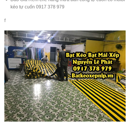
kéo tự cuốn 0917 378 979
f