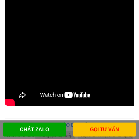
Danh mục:
BẠT KÉO BẠT XẾP
,
DỊCH VỤ
.
CHÁT ZALO
GỌI TƯ VẤN
Thẻ tìm kiếm:
Bảng giá bạt xếp
,
Bạt che nắng ban công tự