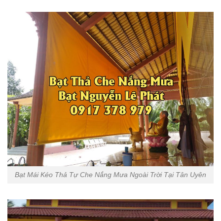
Bạt Mái Kéo Thả Tự Che Nắng Mưa Ngoài Trời Tại Tân Uyên