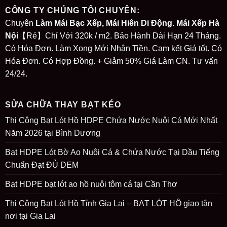
CÔNG TY CHÚNG TÔI CHUYÊN:
Chuyên
Làm Mái Bạc Xếp, Mái Hiên Di Động. Mái Xếp Hà
Nội
【Rẻ】Chỉ Với 320k / m2. Bảo Hành Dài Hạn 24 Tháng.
Có Hóa Đơn. Làm Xong Mới Nhận Tiền. Cam kết Giá tốt. Có
Hóa Đơn. Có Hợp Đồng. + Giảm 50% Giá Làm CN. Tư vấn
24/24.
SỬA CHỮA THAY BẠT KÉO
Thi Công Bạt Lót Hồ HDPE Chứa Nước Nuôi Cá Mới Nhất
Năm 2026 tại Bình Dương
Bạt HDPE Lót Bờ Ao Nuôi Cá & Chứa Nước Tại Dầu Tiếng
Chuẩn Đạt ĐỦ DEM
Bạt HDPE bạt lót ao hồ nuôi tôm cá tại Cần Thơ
Thi Công Bạt Lót Hồ Tỉnh Gia Lai – BẠT LÓT HỒ giao tận
nơi tại Gia Lai