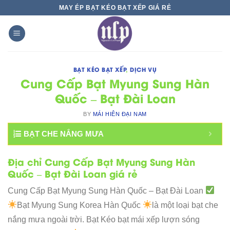
Skip
MAY ÉP BẠT KÉO BẠT XẾP GIÁ RẺ
to
content
BẠT KÉO BẠT XẾP
,
DỊCH VỤ
Cung Cấp Bạt Myung Sung Hàn
Quốc – Bạt Đài Loan
BY
MÁI HIÊN ĐẠI NAM
BẠT CHE NẮNG MƯA
Địa chỉ Cung Cấp Bạt Myung Sung Hàn
Quốc – Bạt Đài Loan giá rẻ
Cung Cấp Bạt Myung Sung Hàn Quốc – Bạt Đài Loan
Bạt Myung Sung Korea Hàn Quốc
là một loại bạt che
nắng mưa ngoài trời. Bạt Kéo bạt mái xếp lượn sóng