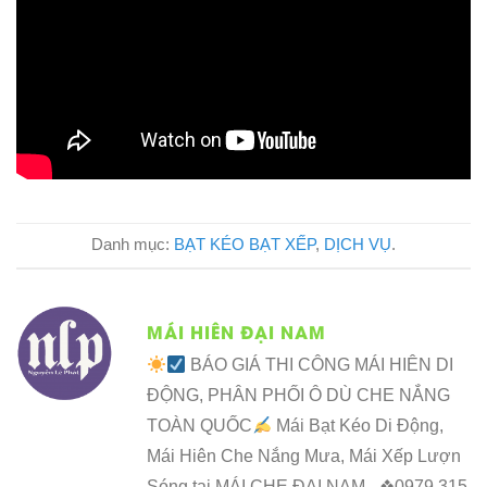
Danh mục:
BẠT KÉO BẠT XẾP
,
DỊCH VỤ
.
MÁI HIÊN ĐẠI NAM
BÁO GIÁ THI CÔNG MÁI HIÊN DI
ĐỘNG, PHÂN PHỐI Ô DÙ CHE NẮNG
TOÀN QUỐC
Mái Bạt Kéo Di Động,
Mái Hiên Che Nắng Mưa, Mái Xếp Lượn
Sóng tại MÁI CHE ĐẠI NAM - ❖0979 315