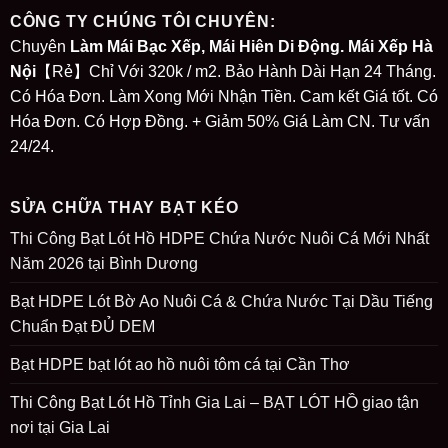
CÔNG TY CHÚNG TÔI CHUYÊN:
Chuyên
Làm Mái Bạc Xếp, Mái Hiên Di Động. Mái Xếp Hà
Nội
【Rẻ】Chỉ Với 320k / m2. Bảo Hành Dài Hạn 24 Tháng.
Có Hóa Đơn. Làm Xong Mới Nhận Tiền. Cam kết Giá tốt. Có
Hóa Đơn. Có Hợp Đồng. + Giảm 50% Giá Làm CN. Tư vấn
24/24.
SỬA CHỮA THAY BẠT KÉO
Thi Công Bạt Lót Hồ HDPE Chứa Nước Nuôi Cá Mới Nhất
Năm 2026 tại Bình Dương
Bạt HDPE Lót Bờ Ao Nuôi Cá & Chứa Nước Tại Dầu Tiếng
Chuẩn Đạt ĐỦ DEM
Bạt HDPE bạt lót ao hồ nuôi tôm cá tại Cần Thơ
Thi Công Bạt Lót Hồ Tỉnh Gia Lai – BẠT LÓT HỒ giao tận
nơi tại Gia Lai