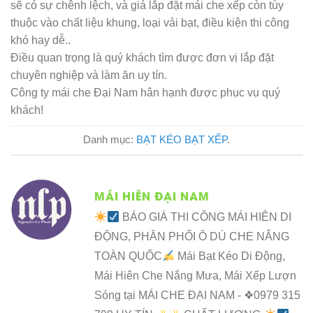
sẽ có sự chênh lệch, và giá lắp đặt mái che xếp còn tùy
thuộc vào chất liệu khung, loại vải bạt, điều kiện thi công
khó hay dễ..
Điều quan trọng là quý khách tìm được đơn vị lắp đặt
chuyên nghiệp và làm ăn uy tín.
Công ty mái che Đại Nam hân hạnh được phục vụ quý
khách!
Danh mục:
BẠT KÉO BẠT XẾP
.
MÁI HIÊN ĐẠI NAM
BÁO GIÁ THI CÔNG MÁI HIÊN DI
ĐỘNG, PHÂN PHỐI Ô DÙ CHE NẮNG
TOÀN QUỐC
Mái Bạt Kéo Di Động,
Mái Hiên Che Nắng Mưa, Mái Xếp Lượn
Sóng tại MÁI CHE ĐẠI NAM - ❖0979 315