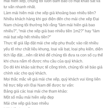
mái hiên xếp, chúng tôi luôn đảm bảo có mặt khảo sát và
tư vấn nhanh nhất.
Làm mái hiên mái che xếp giá khoảng bao nhiêu tiền?
Nhiều khách hàng khi gọi điện đến cho mái che xếp Đại
Nam chúng tôi thường hỏi rằng “làm mái hiên giá bao
nhiêu?”, “mái che xếp giá bao nhiêu tiền 1m2?” hay “làm
mái bạt xếp hết nhiêu tiền?”
Thực tế giá lắp đặt mái che xếp phụ thuộc vào rất nhiều
yếu tố như chất liệu khung, loại vải bạt, loại phụ kiện, diện
tích lắp đặt…nên rất khó để chúng tôi đưa ra con số cụ thể
khi chưa nắm rõ được nhu cầu của quý khách.
Do đó khi khảo sát thực tế công trình, chúng tôi sẽ báo giá
chính xác cho quý khách.
Mọi thắc mắc về giá mái che xếp, quý khách vui lòng liên
hệ trực tiếp với Đại Nam để được tư vấn:
Bảng giá các loại mái che tham khảo:
Một số mẫu mái hiên xếp đẹp
Mái che xếp giá bao nhiêu