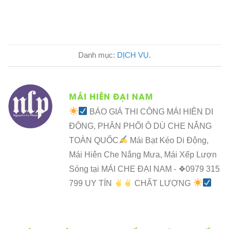
Danh mục:
DỊCH VỤ
.
MÁI HIÊN ĐẠI NAM
BÁO GIÁ THI CÔNG MÁI HIÊN DI
ĐỘNG, PHÂN PHỐI Ô DÙ CHE NẮNG
TOÀN QUỐC
Mái Bạt Kéo Di Động,
Mái Hiên Che Nắng Mưa, Mái Xếp Lượn
Sóng tại MÁI CHE ĐẠI NAM - ❖0979 315
799 UY TÍN
CHẤT LƯỢNG