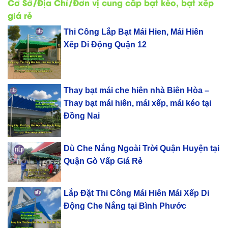
Cơ Sở/Địa Chỉ/Đơn vị cung cấp bạt kéo, bạt xếp
giá rẻ
Thi Công Lắp Bạt Mái Hien, Mái Hiên
Xếp Di Động Quận 12
Thay bạt mái che hiên nhà Biên Hòa –
Thay bạt mái hiên, mái xếp, mái kéo tại
Đồng Nai
Dù Che Nắng Ngoài Trời Quận Huyện tại
Quận Gò Vấp Giá Rẻ
Lắp Đặt Thi Công Mái Hiên Mái Xếp Di
Động Che Nắng tại Bình Phước