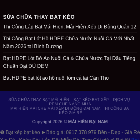
SỬA CHỮA THAY BẠT KÉO
Thi Công Lắp Bạt Mái Hien, Mái Hiên Xếp Di Động Quận 12
Thi Công Bạt Lót Hồ HDPE Chứa Nước Nuôi Cá Mới Nhất
Năm 2026 tại Bình Dương
Bạt HDPE Lót Bờ Ao Nuôi Cá & Chứa Nước Tại Dầu Tiếng
Chuẩn Đạt ĐỦ DEM
Bạt HDPE bạt lót ao hồ nuôi tôm cá tại Cần Thơ
SỮA CHỮA THAY BẠT MÁI HIÊN
BẠT KÉO BẠT XẾP
DỊCH VỤ
RÈM CHE NẮNG MƯA
MÁI HIÊN MÁI CHE MÁI XẾP DI ĐỘNG ĐẠI NAM, THI CÔNG BẠT
KÉO GIÁ RẺ
Copyright 2026 ©
MÁI HIÊN ĐẠI NAM
❶ Bạt xếp bạt kéo
►Báo giá: 0917 378 979
Bền - Đẹp - Giá Rẻ