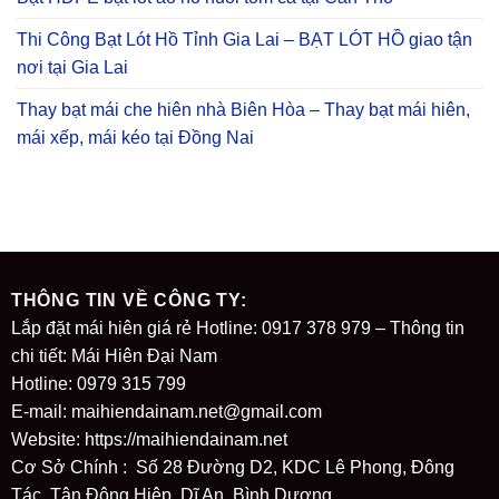
Thi Công Bạt Lót Hồ Tỉnh Gia Lai – BẠT LÓT HỒ giao tận
nơi tại Gia Lai
Thay bạt mái che hiên nhà Biên Hòa – Thay bạt mái hiên,
mái xếp, mái kéo tại Đồng Nai
THÔNG TIN VỀ CÔNG TY:
Lắp đặt mái hiên giá rẻ Hotline: 0917 378 979 – Thông tin
chi tiết: Mái Hiên Đại Nam
Hotline: 0979 315 799
E-mail: maihiendainam.net@gmail.com
Website:
https://maihiendainam.net
Cơ Sở Chính : Số 28 Đường D2, KDC Lê Phong, Đông
Tác, Tân Đông Hiệp, Dĩ An, Bình Dương