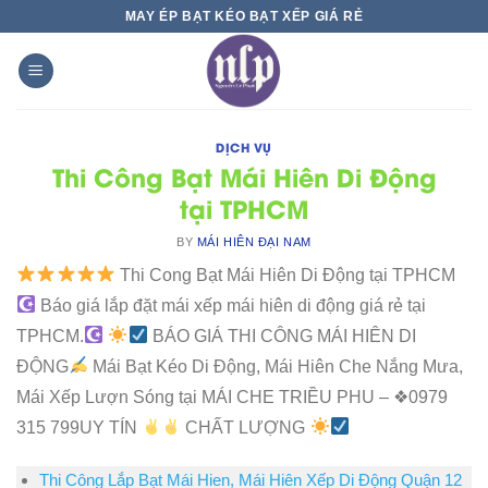
Skip
MAY ÉP BẠT KÉO BẠT XẾP GIÁ RẺ
to
content
DỊCH VỤ
Thi Công Bạt Mái Hiên Di Động
tại TPHCM
BY
MÁI HIÊN ĐẠI NAM
Thi Cong Bạt Mái Hiên Di Động tại TPHCM
Báo giá lắp đặt mái xếp mái hiên di động giá rẻ tại
TPHCM.
BÁO GIÁ THI CÔNG MÁI HIÊN DI
ĐỘNG
Mái Bạt Kéo Di Động, Mái Hiên Che Nắng Mưa,
Mái Xếp Lượn Sóng tại MÁI CHE TRIỀU PHU – ❖0979
315 799UY TÍN
CHẤT LƯỢNG
Thi Công Lắp Bạt Mái Hien, Mái Hiên Xếp Di Động Quận 12