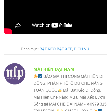
Danh mục:
BẠT KÉO BẠT XẾP
,
DỊCH VỤ
.
MÁI HIÊN ĐẠI NAM
BÁO GIÁ THI CÔNG MÁI HIÊN DI
ĐỘNG, PHÂN PHỐI Ô DÙ CHE NẮNG
TOÀN QUỐC
Mái Bạt Kéo Di Động,
Mái Hiên Che Nắng Mưa, Mái Xếp Lượn
Sóng tại MÁI CHE ĐẠI NAM - ❖0979 315