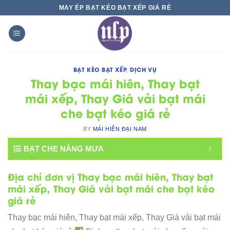
Skip
MAY ÉP BẠT KÉO BẠT XẾP GIÁ RẺ
to
content
BẠT KÉO BẠT XẾP
,
DỊCH VỤ
Thay bạc mái hiên, Thay bạt
mái xếp, Thay Giá vải bạt mái
che bạt kéo giá rẻ
BY
MÁI HIÊN ĐẠI NAM
BẠT CHE NẮNG MƯA
Địa chỉ đơn vị Thay bạc mái hiên, Thay bạt
mái xếp, Thay Giá vải bạt mái che bạt kéo
giá rẻ
Thay bạc mái hiên, Thay bạt mái xếp, Thay Giá vải bạt mái