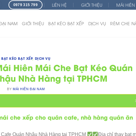
LIÊN HỆ
GIỚI THIỆU
MÁI HIÊN
0979 315 799
 ĐẠI NAM
GIỚI THIỆU
BẠT KÉO BẠT XẾP
DỊCH VỤ
RÈM CHE N
BẠT KÉO BẠT XẾP
,
DỊCH VỤ
Mái Hiên Mái Che Bạt Kéo Quán
hậu Nhà Hàng tại TPHCM
BY
MÁI HIÊN ĐẠI NAM
 mái che xếp cho quán cafe, nhà hàng quán ăn
án Cafe Quán Nhậu Nhà Hàng tại TPHCM
Địa chỉ thay bạt 