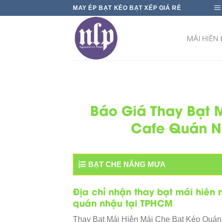
Skip
MAY ÉP BẠT KÉO BẠT XẾP GIÁ RẺ
to
content
MÁI HIÊN
Báo Giá Thay Bạt 
Cafe Quán N
BẠT CHE NẮNG MƯA
Địa chỉ nhận thay bạt mái hiên
quán nhậu tại TPHCM
Thay Bạt Mái Hiên Mái Che Bạt Kéo Qu