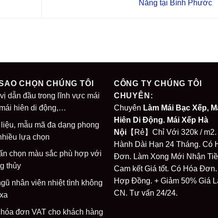
Nắng tại Bình Phước
 SAO CHỌN CHÚNG TÔI
CÔNG TY CHÚNG TÔI
vị dẫn đầu trong lĩnh vực mái
CHUYÊN:
 mái hiên di động,…
Chuyên
Làm Mái Bạc Xếp, M
Hiên Di Động. Mái Xếp Hà
 liệu, mẫu mã đa dạng phong
Nội
【Rẻ】Chỉ Với 320k / m2.
nhiều lựa chọn
Hành Dài Hạn 24 Tháng. Có 
ấn chọn màu sắc phù hợp với
Đơn. Làm Xong Mới Nhận Tiề
g thủy
Cam kết Giá tốt. Có Hóa Đơn.
Hợp Đồng. + Giảm 50% Giá 
ngũ nhân viên nhiệt tình không
CN. Tư vấn 24/24.
 xa
 hóa đơn VAT cho khách hàng