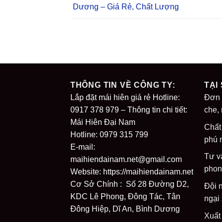
Dương – Giá Rẻ, Chất Lượng
THÔNG TIN VỀ CÔNG TY:
TẠI
Lắp đặt mái hiên giá rẻ Hotline:
Đơn 
0917 378 979 – Thông tin chi tiết:
che,
Mái Hiên Đại Nam
Chất
Hotline: 0979 315 799
phú 
E-mail:
Tư v
maihiendainam.net@gmail.com
phon
Website:
https://maihiendainam.net
Cơ Sở Chính : Số 28 Đường D2,
Đội 
KDC Lê Phong, Đông Tác, Tân
ngại
Đông Hiệp, Dĩ An, Bình Dương
Xuất