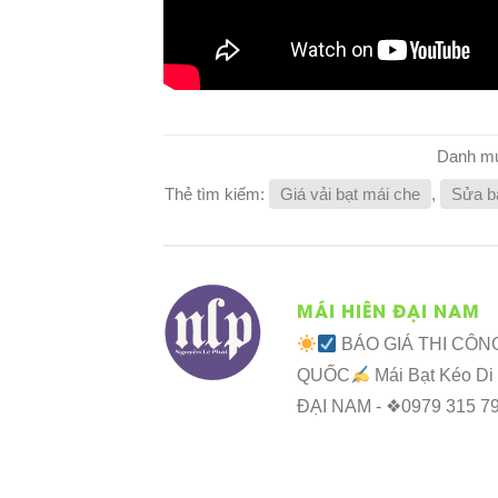
Danh m
Thẻ tìm kiếm:
Giá vải bạt mái che
,
Sửa b
MÁI HIÊN ĐẠI NAM
BÁO GIÁ THI CÔN
QUỐC
Mái Bạt Kéo Di
ĐẠI NAM - ❖0979 315 7