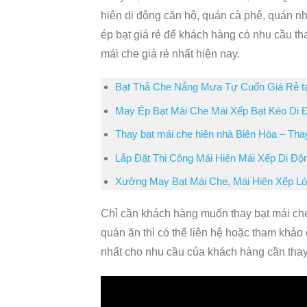
hiên di động căn hộ, quán cà phê, quán nhậ
ép bạt giá rẻ để khách hàng có nhu cầu th
mái che giá rẻ nhất hiện nay.
Bạt Thả Che Nắng Mưa Tự Cuốn Giá Rẻ tạ
May Ép Bạt Mái Che Mái Xếp Bạt Kéo Di
Thay bạt mái che hiên nhà Biên Hòa – Thay
Lắp Đặt Thi Công Mái Hiên Mái Xếp Di Độ
Xưởng May Bạt Mái Che, Mái Hiên Xếp L
Chỉ cần khách hàng muốn thay bạt mái che
quán ăn thì có thể liên hệ hoặc tham khảo 
nhất cho nhu cầu của khách hàng cần thay 