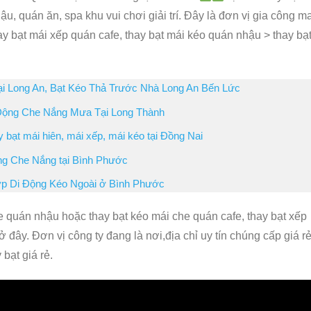
u, quán ăn, spa khu vui chơi giải trí. Đây là đơn vị gia công m
ay bạt mái xếp quán cafe, thay bạt mái kéo quán nhậu > thay bạ
i Long An, Bạt Kéo Thả Trước Nhà Long An Bến Lức
 Động Che Nắng Mưa Tại Long Thành
 bạt mái hiên, mái xếp, mái kéo tại Đồng Nai
ng Che Nắng tại Bình Phước
ớp Di Động Kéo Ngoài ở Bình Phước
 quán nhậu hoặc thay bạt kéo mái che quán cafe, thay bạt xếp
ở đây. Đơn vị công ty đang là nơi,địa chỉ uy tín chúng cấp giá r
bạt giá rẻ.