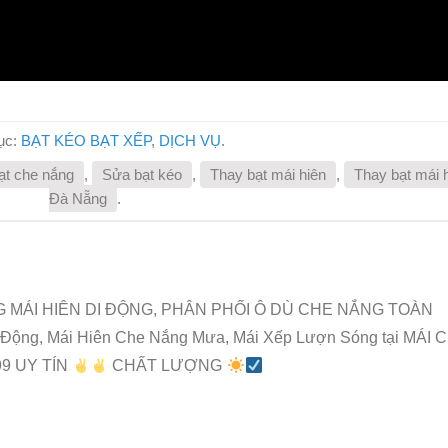
ục:
BẠT KÉO BẠT XẾP
,
DỊCH VỤ
.
ạt che nắng
,
Sửa bạt kéo
,
Thay bạt mái hiên
,
Thay bạt mái 
Đà Nẵng
.
G MÁI HIÊN DI ĐỘNG, PHÂN PHỐI Ô DÙ CHE NẮNG TOÀN
 Động, Mái Hiên Che Nắng Mưa, Mái Xếp Lượn Sóng tại MÁI 
99 UY TÍN
CHẤT LƯỢNG