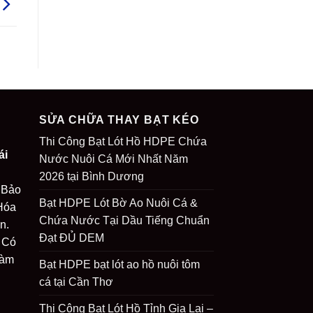
SỬA CHỮA THAY BẠT KÉO
Thi Công Bạt Lót Hồ HDPE Chứa
ái
Nước Nuôi Cá Mới Nhất Năm
2026 tại Bình Dương
 Bảo
Bạt HDPE Lót Bờ Ao Nuôi Cá &
Hóa
Chứa Nước Tại Dầu Tiếng Chuẩn
n.
Đạt ĐỦ DEM
 Có
Làm
Bạt HDPE bạt lót ao hồ nuôi tôm
cá tại Cần Thơ
Thi Công Bạt Lót Hồ Tỉnh Gia Lai –