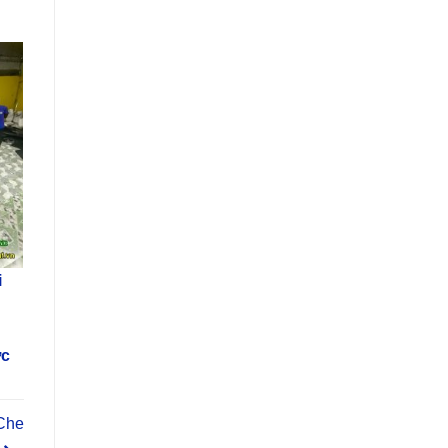
i
ớc
Che