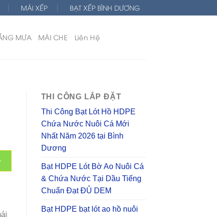
MÁI XẾP
BẠT XẾP BÌNH DƯƠNG
ẮNG MƯA
MÁI CHE
Liên Hệ
THI CÔNG LẮP ĐẶT
Thi Công Bạt Lót Hồ HDPE
Chứa Nước Nuôi Cá Mới
Nhất Năm 2026 tại Bình
Dương
Bạt HDPE Lót Bờ Ao Nuôi Cá
& Chứa Nước Tại Dầu Tiếng
Chuẩn Đạt ĐỦ DEM
Bạt HDPE bạt lót ao hồ nuôi
mái