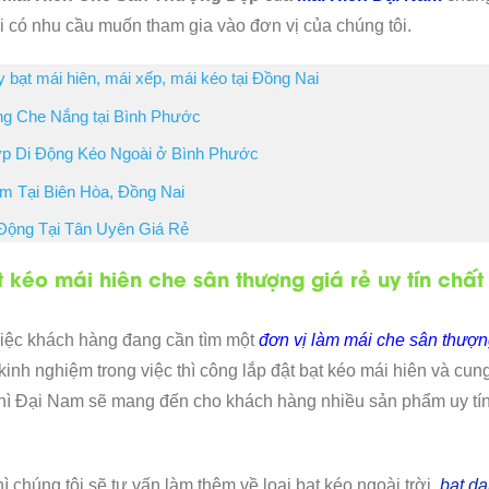
i có nhu cầu muốn tham gia vào đơn vị của chúng tôi.
 bạt mái hiên, mái xếp, mái kéo tại Đồng Nai
ng Che Nắng tại Bình Phước
ớp Di Động Kéo Ngoài ở Bình Phước
m Tại Biên Hòa, Đồng Nai
Động Tại Tân Uyên Giá Rẻ
t kéo mái hiên che sân thượng giá rẻ uy tín chất
việc khách hàng đang cần tìm một
đơn vị làm mái che sân thượ
nh nghiệm trong việc thì công lắp đật bạt kéo mái hiên và cun
 thì Đại Nam sẽ mang đến cho khách hàng nhiều sản phẩm uy tí
ì chúng tôi sẽ tư vấn làm thêm về loại bạt kéo ngoài trời,
bạt d