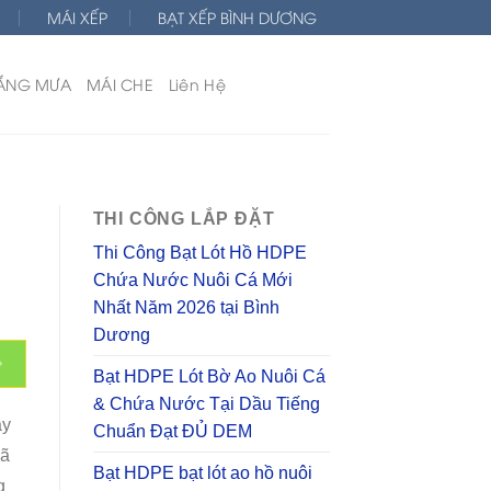
MÁI XẾP
BẠT XẾP BÌNH DƯƠNG
ẮNG MƯA
MÁI CHE
Liên Hệ
THI CÔNG LẮP ĐẶT
Thi Công Bạt Lót Hồ HDPE
Chứa Nước Nuôi Cá Mới
Nhất Năm 2026 tại Bình
Dương
Bạt HDPE Lót Bờ Ao Nuôi Cá
& Chứa Nước Tại Dầu Tiếng
ay
Chuẩn Đạt ĐỦ DEM
ã
Bạt HDPE bạt lót ao hồ nuôi
g