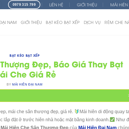
LIÊN HỆ
GIỚI THIỆU
MÁI HIÊN
0979 315 799
 ĐẠI NAM
GIỚI THIỆU
BẠT KÉO BẠT XẾP
DỊCH VỤ
RÈM CHE N
BẠT KÉO BẠT XẾP
 Thượng Đẹp, Báo Giá Thay Bạt
ái Che Giá Rẻ
BY
MÁI HIÊN ĐẠI NAM
, mái che sân thượng đẹp, giá rẻ.
Mái hiên di động quay t
 lắp đặt ở trước hiên nhà hoặc mặt bằng kinh doanh.
Như đ
m
Mái Hiên Che Sân Thượng Đẹp
của
Mái Hiên Đại Nam
chún