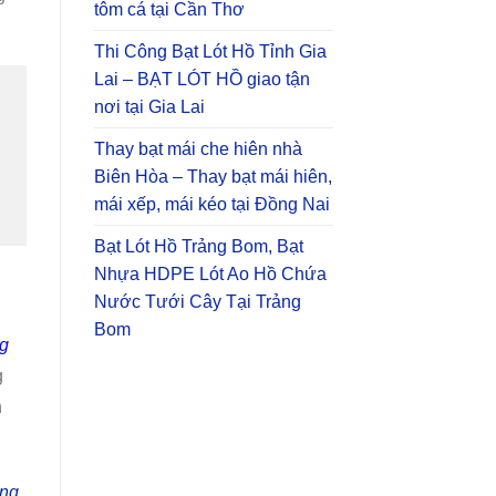
tôm cá tại Cần Thơ
Thi Công Bạt Lót Hồ Tỉnh Gia
Lai – BẠT LÓT HỒ giao tận
nơi tại Gia Lai
Thay bạt mái che hiên nhà
Biên Hòa – Thay bạt mái hiên,
mái xếp, mái kéo tại Đồng Nai
Bạt Lót Hồ Trảng Bom, Bạt
Nhựa HDPE Lót Ao Hồ Chứa
Nước Tưới Cây Tại Trảng
Bom
ng
g
n
ạng