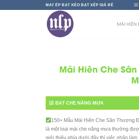
Skip
MAY ÉP BẠT KÉO BẠT XẾP GIÁ RẺ
to
content
MÁI HIÊN
Mái Hiên Che Sân
M
BẠT CHE NẮNG MƯA
150+ Mẫu Mái Hiên Che Sân Thượng Đẹp
là một loại mái che nắng mưa thường được
giới thiệu phía dưới đây thì việc nhận là