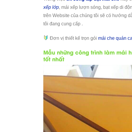
xếp lớp
, mái xếp lượn sóng, bạt xếp di độn
trên Website của chúng tôi sẽ có hướng d
tôi đang cung cấp .
Đơn vị thiết kế trọn gói
mái che quán ca
Mẫu những công trình làm mái h
tốt nhất