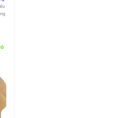
iểu
úng
iá